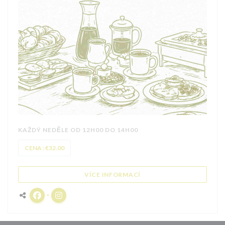
KAŽDÝ NEDĚLE OD 12H00 DO 14H00
CENA : €32.00
((OTEVŘE SE V NOVÉM OK
VÍCE INFORMACÍ
Facebook ((otevře se v novém okně))
Instagram ((otevře se v novém okně))