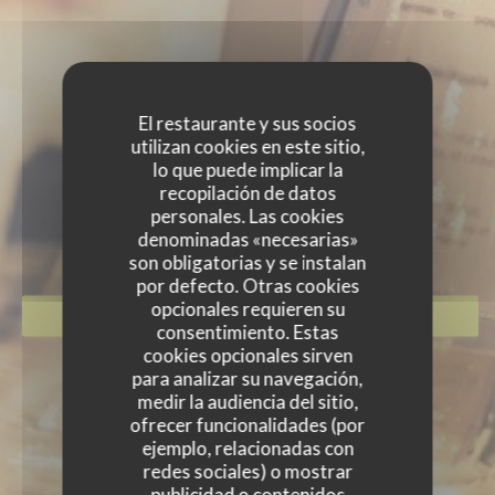
El restaurante y sus socios
utilizan cookies en este sitio,
lo que puede implicar la
EVENTOS
recopilación de datos
personales. Las cookies
denominadas «necesarias»
son obligatorias y se instalan
por defecto. Otras cookies
opcionales requieren su
RESERVAR UNA MESA
consentimiento. Estas
cookies opcionales sirven
para analizar su navegación,
medir la audiencia del sitio,
ofrecer funcionalidades (por
ejemplo, relacionadas con
redes sociales) o mostrar
publicidad o contenidos