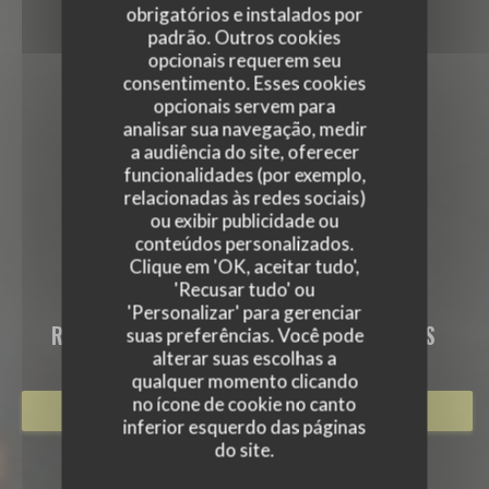
obrigatórios e instalados por
padrão. Outros cookies
opcionais requerem seu
consentimento. Esses cookies
opcionais servem para
analisar sua navegação, medir
a audiência do site, oferecer
funcionalidades (por exemplo,
relacionadas às redes sociais)
ou exibir publicidade ou
conteúdos personalizados.
Clique em 'OK, aceitar tudo',
'Recusar tudo' ou
LE 58
'Personalizar' para gerenciar
RESTAURANTE TRADICIONAL
|
ARRAS
suas preferências. Você pode
alterar suas escolhas a
qualquer momento clicando
no ícone de cookie no canto
RESERVAR UMA MESA
inferior esquerdo das páginas
do site.