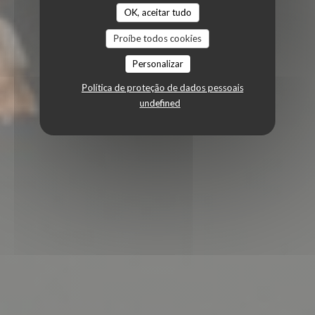
OK, aceitar tudo
Proíbe todos cookies
Personalizar
Política de proteção de dados pessoais
undefined